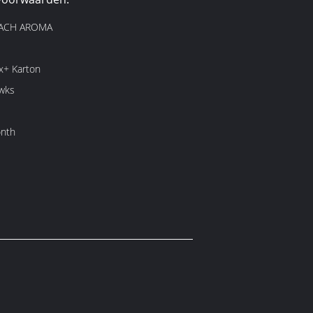
EACH AROMA
x+ Karton
wks
nth