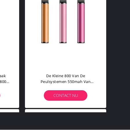
aak
De Kleine 800 Van De
 800
Peulsystemen 550mah Van
ape
Rookwolk Beschikbare Vape Van
De De Batterijkleur Elektronische
CONTACT NU
Sigaret