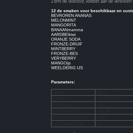
2.8ml de vloeistof, voldoet aan de vereiste
12 de smaken voor beschikbaar en cust
BEVROREN ANANAS
MELONMINT
MANGORITA
BANAANmamma
AARDBEIkiwi
ORANJE SODA
FRONZE-DRUIF
MINTBERRY
FRONZE-BES
VERYBERRY
MANGOijs
WEELDERIG IJS
Parameters:
Model
XBD16
Rookwolk
rookwolk 800
Weerstand
1.8Ω
Batterijcapaciteit
550mah
Vloeibare Capaciteit
2.8ml
Nicotinepercenten
5%