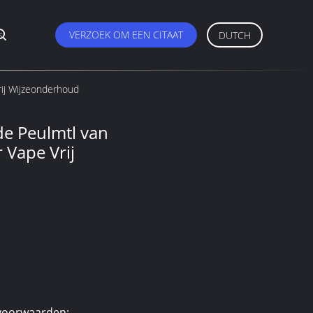
s
VERZOEK OM EEN CITAAT
DUTCH
rij Wijzeonderhoud
de Peulmtl van
 Vape Vrij
M
voorwaarden: