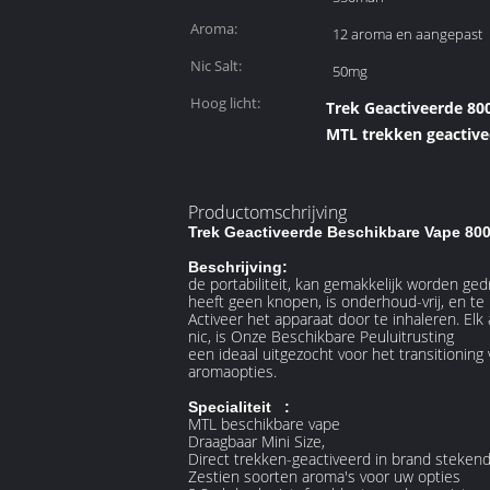
Aroma:
12 aroma en aangepast
Nic Salt:
50mg
Hoog licht:
Trek Geactiveerde 8
MTL trekken geactive
Productomschrijving
Trek Geactiveerde Beschikbare Vape 80
Beschrijving:
de portabiliteit, kan gemakkelijk worden g
heeft geen knopen, is onderhoud-vrij, en t
Activeer het apparaat door te inhaleren. El
nic, is Onze Beschikbare Peuluitrusting
een ideaal uitgezocht voor het transitioning
aromaopties.
Specialiteit :
MTL beschikbare vape
Draagbaar Mini Size,
Direct trekken-geactiveerd in brand steke
Zestien soorten aroma's voor uw opties