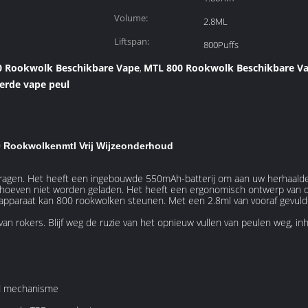
Volume:
2.8ML
Liftspan:
800Puffs
00 Rookwolk Beschikbare Vape
MTL 800 Rookwolk Beschikbare V
,
erde vape peul
0 Rookwolkenmtl Vrij Wijzeonderhoud
edragen. Het heeft een ingebouwde 550mAh-batterij om aan uw herhaald
e hoeven niet worden geladen. Het heeft een ergonomisch ontwerp van de
k apparaat kan 800 rookwolken steunen. Met een 2.8ml van vooraf gevuld
 van rokers. Blijf weg de ruzie van het opnieuw vullen van peulen weg, 
nd mechanisme