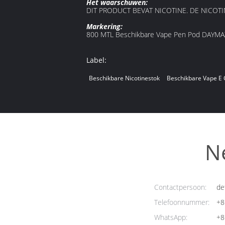
Het waarschuwen:
DIT PRODUCT BEVAT NICOTINE. DE NICOT
Markering:
800 MTL Beschikbare Vape Pen Pod DAYMAX
Label:
Beschikbare Nicotinestok
Beschikbare Vape E 
N
Contactpersoon:
de
Telefoonnummer:
+8
WhatsApp:
+8