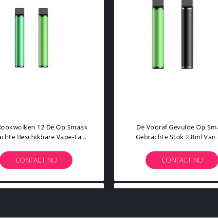
Rookwolken 12 De Op Smaak
De Vooraf Gevulde Op Sm
chte Beschikbare Vape-Tank
Gebrachte Stok 2.8ml Van
Van De Peulenstok 2.8ml
Rookwolk Beschikbare V
CONTACT NU
CONTACT NU