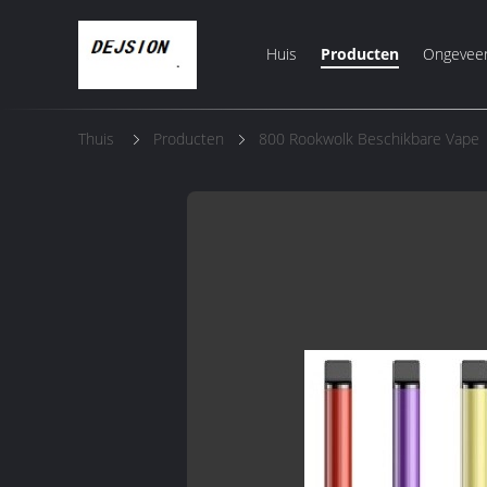
Huis
Producten
Ongevee
Thuis
Producten
800 Rookwolk Beschikbare Vape