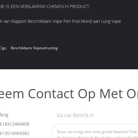
INE IS EEN VERSLAVEND CHEMISCH PRODUCT.
 van Klappen Beschikbare Vape Pen Pod Mond aan Lung Vape
Cigs
Beschikbare Vapeuitrusting
eem Contact Op Met O
feng
Ga Uw Bericht in
618312484858
613510469382