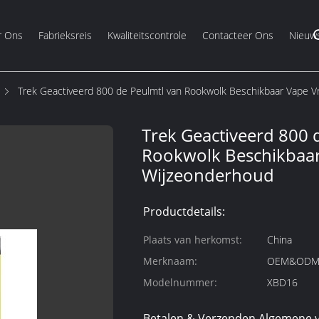
r Ons
Fabrieksreis
Kwaliteitscontrole
Contacteer Ons
Nieuw
Trek Geactiveerd 800 de Peulmtl van Rookwolk Beschikbaar Vape V
Trek Geactiveerd 800 
Rookwolk Beschikbaar
Wijzeonderhoud
Productdetails:
Plaats van herkomst:
China
Merknaam:
OEM&OD
Modelnummer:
XBD16
Betalen & Verzenden Algemene 