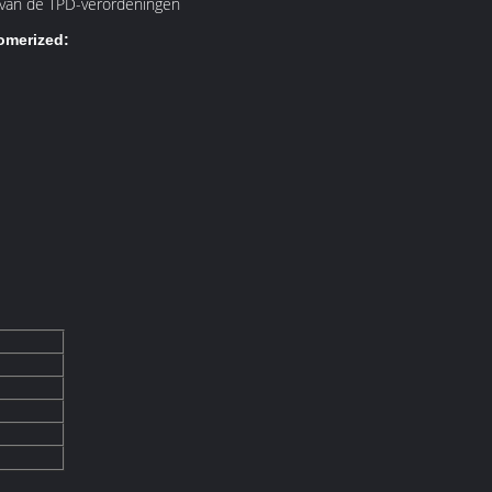
n van de TPD-verordeningen
omerized: