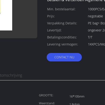
Min. bestelaantal:
1000PCS/
Prijs:
negotiable
Verpakking Details:
PE bag+ Bo
Levertijd:
ongeveer 2
Betalingscondities:
T/T
Levering vermogen:
1KKPCS/Mo
CONTACT NU
tomschrijving
GROOTTE:
16*105mm
Weerstand:
1.8ohm